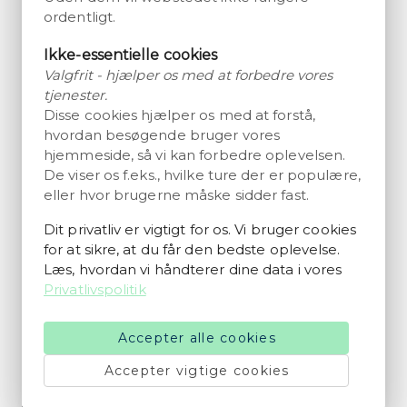
Zootopia i Givskud
ordentligt.
Forskellige varigheder til rådighed
Fra 260 DKK
Vidunderligt
4.7
Ikke-essentielle cookies
20250+ anmeldelser
pr. person
Valgfrit - hjælper os med at forbedre vores
tjenester.
Museum
Disse cookies hjælper os med at forstå,
Museum Kolding – Christiansfeld
hvordan besøgende bruger vores
3 timer
hjemmeside, så vi kan forbedre oplevelsen.
Fra 80 DKK
De viser os f.eks., hvilke ture der er populære,
Fremragende
4.4
300+ anmeldelser
pr. person
eller hvor brugerne måske sidder fast.
Dit privatliv er vigtigt for os. Vi bruger cookies
Museum
Indgangsbillet til Koldinghus i
for at sikre, at du får den bedste oplevelse.
Kolding
Læs, hvordan vi håndterer dine data i vores
Forskellige varigheder til rådighed
Privatlivspolitik
Fra 130 DKK
Vidunderligt
4.5
6400+ anmeldelser
pr. person
Accepter alle cookies
Museum
Accepter vigtige cookies
Museum Kolding - Staldgården
3 timer