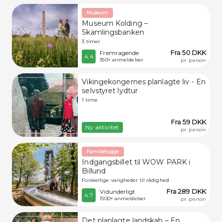
Museum
Museum Kolding –
Skamlingsbanken
3 timer
Fra 50 DKK
Fremragende
4.4
350+ anmeldelser
pr. person
Vikingekongernes planlagte liv - En
selvstyret lydtur
1 time
Fra 59 DKK
Ny aktivitet
pr. person
Familiehygge
Indgangsbillet til WOW PARK i
Billund
Forskellige varigheder til rådighed
Fra 289 DKK
Vidunderligt
4.7
1500+ anmeldelser
pr. person
Det planlagte landskab – En