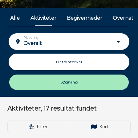
Alle
Aktiviteter
Begivenheder
Overnatn
Placering
Datointerval
Planlæg din rejse
The Heart of Jutland - Close to you
Søgning
Aktiviteter, 17
resultat fundet
Filter
Kort