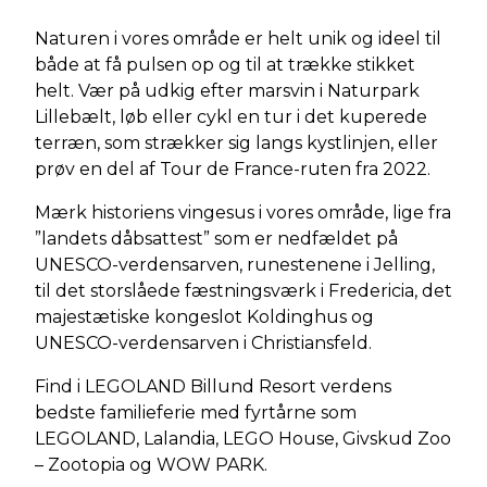
Naturen i vores område er helt unik og ideel til
både at få pulsen op og til at trække stikket
helt. Vær på udkig efter marsvin i Naturpark
Lillebælt, løb eller cykl en tur i det kuperede
terræn, som strækker sig langs kystlinjen, eller
prøv en del af Tour de France-ruten fra 2022.
Mærk historiens vingesus i vores område, lige fra
”landets dåbsattest” som er nedfældet på
UNESCO-verdensarven, runestenene i Jelling,
til det storslåede fæstningsværk i Fredericia, det
majestætiske kongeslot Koldinghus og
UNESCO-verdensarven i Christiansfeld.
Find i LEGOLAND Billund Resort verdens
bedste familieferie med fyrtårne som
LEGOLAND, Lalandia, LEGO House, Givskud Zoo
– Zootopia og WOW PARK.