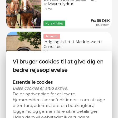
selvstyret lydtur
1 time
Fra 59 DKK
Ny aktivitet
pr. person
Museum
Indgangsbillet til Mark Museet i
Grindsted
2 timer
Fra 65 DKK
Vidunderligt
4.5
Vi bruger cookies til at give dig en
200+ anmeldelser
pr. person
bedre rejseoplevelse
Museum
Entrébillet til Kongernes Jelling
Essentielle cookies
Forskellige varigheder til rådighed
Disse cookies er altid aktive.
De er nødvendige for at levere
Fra 60 DKK
Vidunderligt
4.6
2350+ anmeldelser
pr. person
hjemmesidens kernefunktioner - som at søge
efter ture, administrere din bookingkurv,
Familiehygge
logge ind og gennemføre sikre betalinger.
Adgangsbillet til Givskud Zoo –
Uden dem vil webstedet ikke fungere