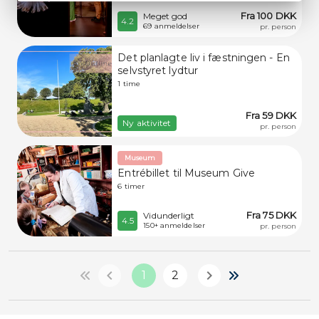
Fra 100 DKK
Meget god
4.2
69 anmeldelser
pr. person
Det planlagte liv i fæstningen - En
selvstyret lydtur
1 time
Fra 59 DKK
Ny aktivitet
pr. person
Museum
Entrébillet til Museum Give
6 timer
Fra 75 DKK
Vidunderligt
4.5
150+ anmeldelser
pr. person
1
2